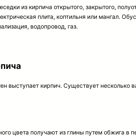
седки из кирпича открытого, закрытого, полуо
электрическая плита, коптильня или мангал. Об
ализация, водопровод, газ.
рпича
н выступает кирпич. Существует несколько в
го цвета получают из глины путем обжига в пе