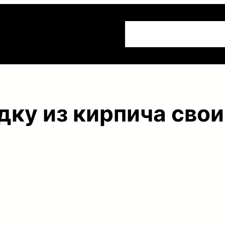
Расчеты
Сделай сам
дку из кирпича сво