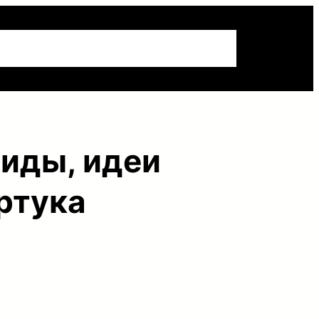
Реклама
Обратная связь
Карта сайта
виды, идеи
ртука