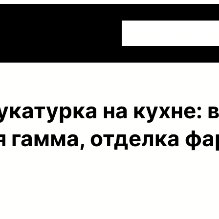
Расчеты
Сделай сам
катурка на кухне: 
я гамма, отделка фа