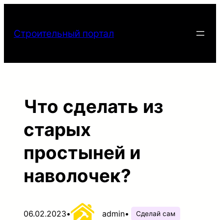
Перейти
к
Строительный портал
содержимому
Что сделать из
старых
простыней и
наволочек?
06.02.2023
•
admin
•
Сделай сам